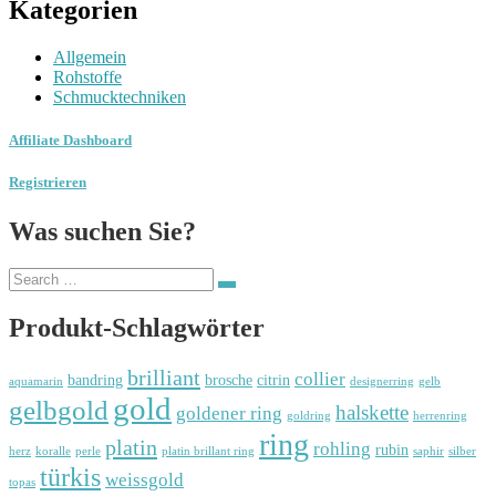
Kategorien
Allgemein
Rohstoffe
Schmucktechniken
Affiliate Dashboard
Registrieren
Was suchen Sie?
Search
Search
for:
Produkt-Schlagwörter
brilliant
collier
bandring
brosche
citrin
aquamarin
designerring
gelb
gold
gelbgold
halskette
goldener ring
goldring
herrenring
ring
platin
rohling
rubin
herz
koralle
perle
platin brillant ring
saphir
silber
türkis
weissgold
topas