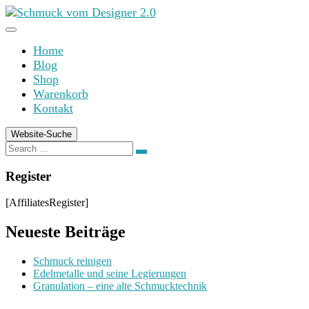
Zum
Inhalt
springen
Home
Blog
Shop
Warenkorb
Kontakt
Website-Suche
Search
Search
for:
Register
[AffiliatesRegister]
Neueste Beiträge
Schmuck reinigen
Edelmetalle und seine Legierungen
Granulation – eine alte Schmucktechnik