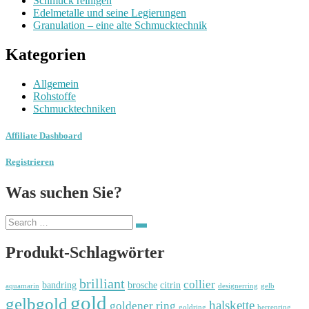
Schmuck reinigen
Edelmetalle und seine Legierungen
Granulation – eine alte Schmucktechnik
Kategorien
Allgemein
Rohstoffe
Schmucktechniken
Affiliate Dashboard
Registrieren
Was suchen Sie?
Search
Search
for:
Produkt-Schlagwörter
brilliant
collier
bandring
brosche
citrin
aquamarin
designerring
gelb
gold
gelbgold
halskette
goldener ring
goldring
herrenring