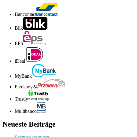
Bancontact
Blik
EPS
iDeal
MyBank
Przelewy24
Trustly
Multibanco
Neueste Beiträge