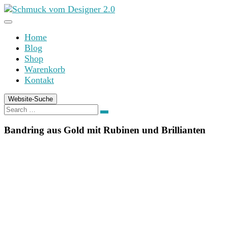
Zum
Inhalt
springen
Home
Blog
Shop
Warenkorb
Kontakt
Website-Suche
Search
Search
for:
Bandring aus Gold mit Rubinen und Brillianten