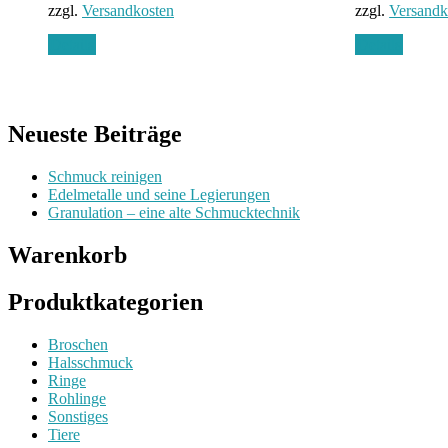
zzgl.
Versandkosten
zzgl.
Versandk
war:
129,
Details
Details
Neueste Beiträge
Schmuck reinigen
Edelmetalle und seine Legierungen
Granulation – eine alte Schmucktechnik
Warenkorb
Produktkategorien
Broschen
Halsschmuck
Ringe
Rohlinge
Sonstiges
Tiere