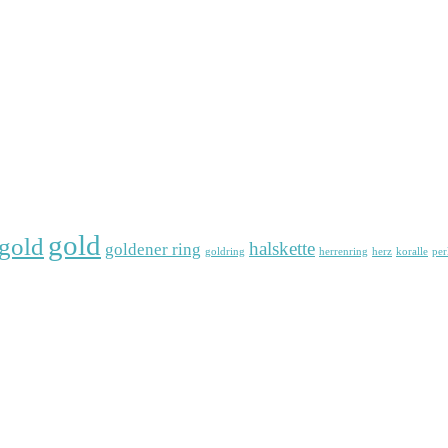
gold
gold
halskette
goldener ring
goldring
herrenring
herz
koralle
per