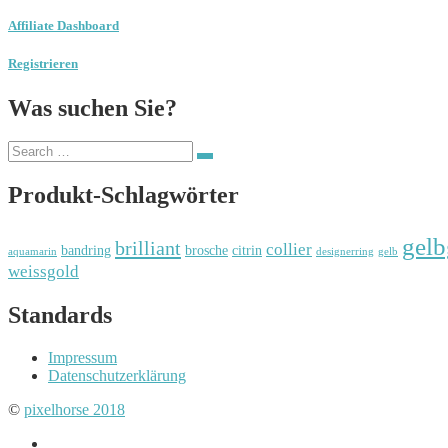
Affiliate Dashboard
Registrieren
Was suchen Sie?
Search
Search
for:
Produkt-Schlagwörter
gelb
brilliant
collier
bandring
brosche
citrin
aquamarin
designerring
gelb
weissgold
Standards
Impressum
Datenschutzerklärung
©
pixelhorse 2018
Instagram