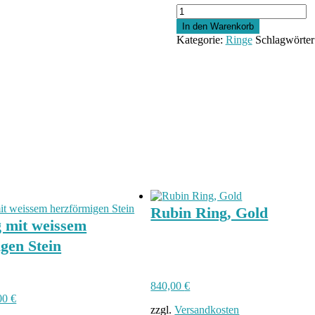
Bandring
aus
In den Warenkorb
Gold
Kategorie:
Ringe
Schlagwörter
mit
Rubinen
und
Brillianten
Menge
Rubin Ring, Gold
g mit weissem
gen Stein
840,00
€
rünglicher
Aktueller
00
€
zzgl.
Versandkosten
Preis