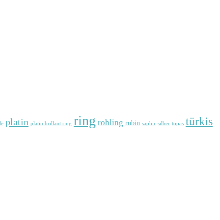
ring
türkis
platin
rohling
rubin
le
platin brillant ring
saphir
silber
topas